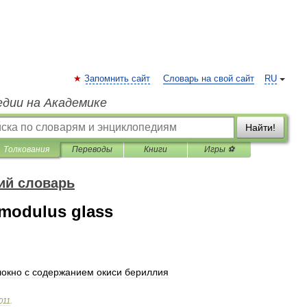
Запомнить сайт
Словарь на свой сайт
RU
едии на Академике
Найти!
Толкования
Переводы
Книги
Игры ⚽
ий словарь
-modulus glass
локно
с
содержанием
окиси
бериллия
011
.