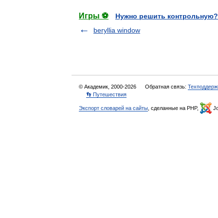
Игры ⚽
Нужно решить контрольную?
beryllia window
© Академик, 2000-2026
Обратная связь:
Техподдерж
👣 Путешествия
Экспорт словарей на сайты
, сделанные на PHP,
Jo