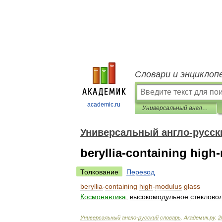
Словари и энциклоп
academic.ru
Универсальный англо-русский словарь
Универсальный англо-русск
beryllia-containing high
Толкование
Перевод
beryllia
-
containing
high
-
modulus
glass
Космонавтика:
высокомодульное
стеклово
Универсальный
англо
-
русский
словарь
.
Академик
.
ру
.
2