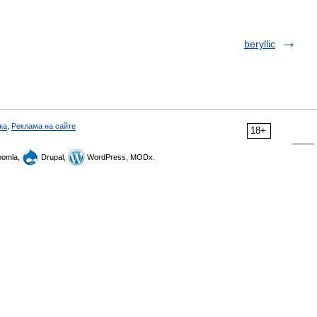
beryllic
ка
,
Реклама на сайте
18+
omla,
Drupal,
WordPress, MODx.